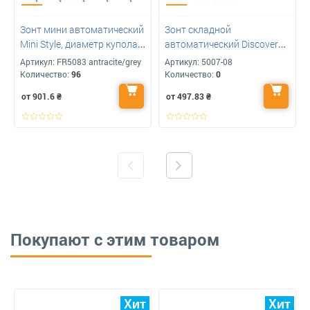
Зонт мини автоматический
Зонт складной
Mini Style, диаметр купола
автоматический Discover
98, антрацит-оранжевый с
Reflect с лого 100 см
Артикул:
FR5083 antracite/grey
Артикул:
5007-08
логотипом
Количество:
96
Количество:
0
от 901.6
₴
от 497.83
₴
Покупают с этим товаром