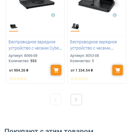
Беспроводное зарядное
Беспроводное зарядное
устройство с часами Cyber,
устройство с часами
TM TEG с вашим лого
CONVEE для вашего
Артикул:
8066-08
Артикул:
8053-08
логотипа, TM TEG
Количество:
553
Количество:
1
от 904.26
₴
от 1 334.54
₴
Покупают с этим товаром