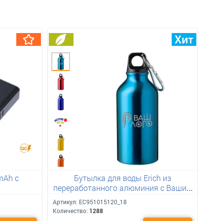
mAh с
Бутылка для воды Erich из
переработанного алюминия с Вашим
лого 400 мл
Артикул:
ЕС951015120_18
Количество:
1288