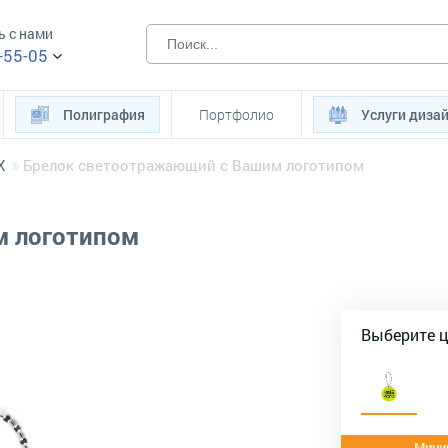
ь с нами
-55-05
Полиграфия
Портфолио
Услуги диза
Х
Брелок светоотражающий с Вашим логотипом
м логотипом
Выберите 
Миним