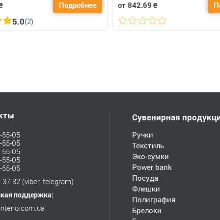
₴
Подробнее
от 842.69
₴
П
5.0
(2)
кты
Сувенирная продукц
-55-05
Ручки
-55-05
Текстиль
-55-05
Эко-сумки
-55-05
Power bank
-55-05
Посуда
-37-82
(viber, telegram)
Флешки
ская поддержка:
Полиграфия
interio.com.ua
Брелоки