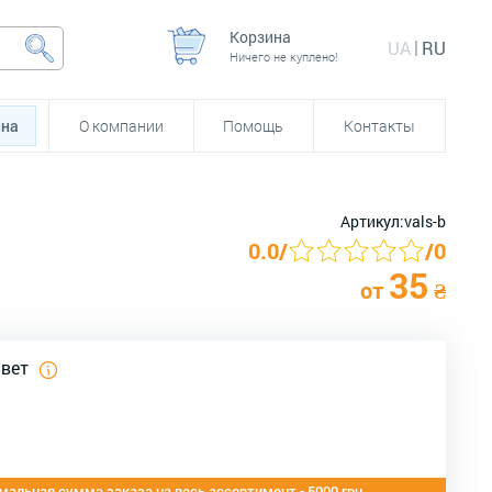
Корзина
UA
RU
Ничего не куплено!
йна
О компании
Помощь
Контакты
Артикул:
vals-b
0.0
/
/
0
35
от
₴
цвет
альная сумма заказа на весь ассортимент - 5000 грн.