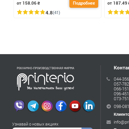
от 158.06
₴
Подробнее
от 187.49
4.8
(41)
Конта
044-356
057-782
066-151
096-451
073-751
098-081
Клиент
info@pr
Узнавай о новых акциях