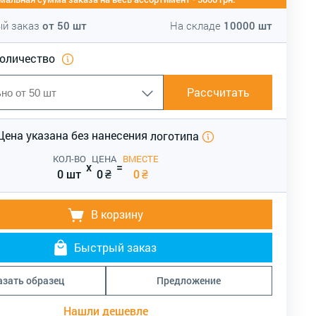
й заказ
от
50
шт
На складе
10000
шт
количество
Рассчитать
Цена указана без нанесения
логотипа
КОЛ-ВО
ЦЕНА
ВМЕСТЕ
x
=
0 шт
0
₴
0
₴
В корзину
Быстрый заказ
азать образец
Предложение
Нашли дешевле