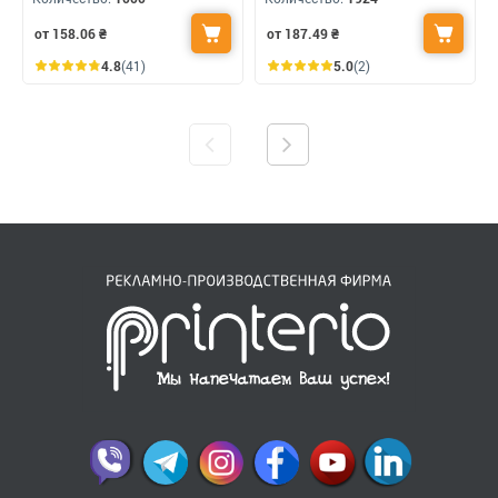
от 158.06
₴
от 187.49
₴
4.8
(41)
5.0
(2)