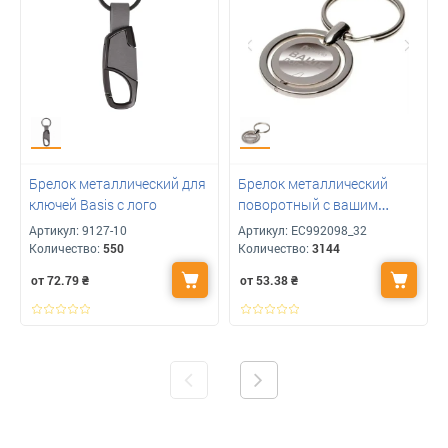
Брелок металлический для
Брелок металлический
ключей Basis с лого
поворотный с вашим
логотипом 35 мм
Артикул:
9127-10
Артикул:
ЕС992098_32
Количество:
550
Количество:
3144
от 72.79
₴
от 53.38
₴