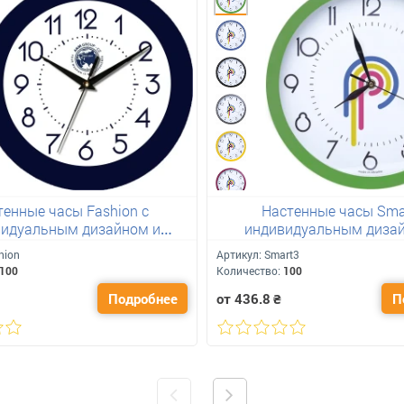
тенные часы Fashion с
Настенные часы Sma
идуальным дизайном и
индивидуальным диза
логотипом
логотипом
hion
Артикул:
Smart3
100
Количество:
100
Подробнее
от 436.8
₴
П