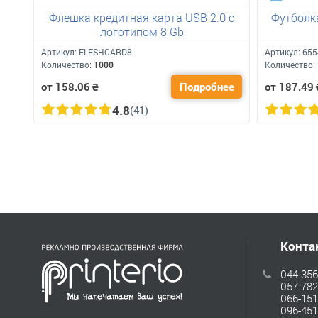
Флешка кредитная карта USB 2.0 с
Футболка
логотипом 8 Gb
Артикул:
FLESHCARD8
Артикул:
655
Количество:
1000
Количество:
от 158.06
₴
Подробнее
от 187.49
4.8
(41)
Конта
044-356
057-782
066-151
096-451