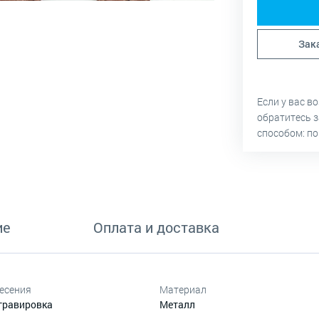
Зак
Если у вас в
обратитесь 
способом: по
ие
Оплата и доставка
есения
Материал
гравировка
Металл