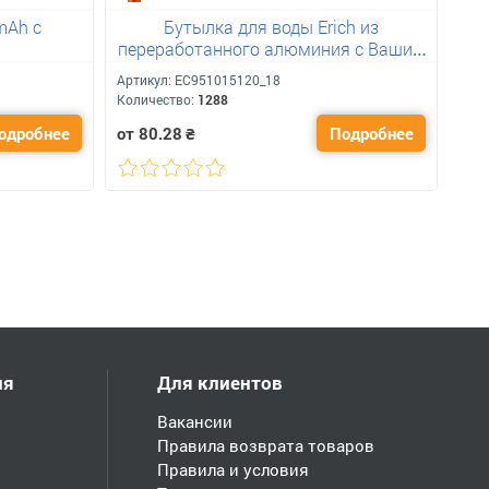
mAh с
Бутылка для воды Erich из
переработанного алюминия с Вашим
лого 400 мл
Артикул:
ЕС951015120_18
Количество:
1288
одробнее
от 80.28
₴
Подробнее
ия
Для клиентов
Вакансии
Правила возврата товаров
Правила и условия