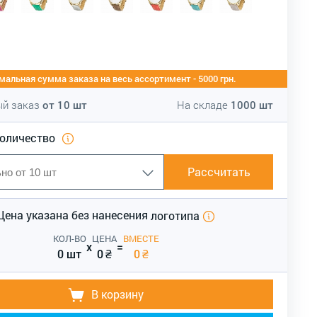
альная сумма заказа на весь ассортимент - 5000 грн.
й заказ
от
10
шт
На складе
1000
шт
количество
Рассчитать
Цена указана без нанесения
логотипа
КОЛ-ВО
ЦЕНА
ВМЕСТЕ
x
=
0 шт
0
₴
0
₴
В корзину