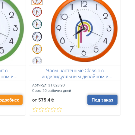
rt с
Часы настенные Classic с
йном и
индивидуальным дизайном и
ц
логотипом
Артикул:
31.028.90
Арт
Срок:
20 рабочих дней
Кол
одробнее
от 575.4
₴
Под заказ
от 