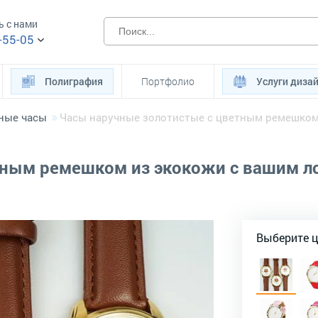
ь с нами
-55-05
Полиграфия
Портфолио
Услуги диза
ные часы
Часы наручные золотистые с цветным ремешком 
тным ремешком из экокожи с вашим л
Выберите 