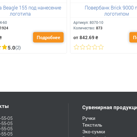
 Beagle 155 под нанесение
Повербанк Brick 9000 
логотипа
логотипом
4-60
Артикул:
8070-10
1924
Количество:
873
₴
Подробнее
от 842.69
₴
П
5.0
(2)
кты
Сувенирная продукц
-55-05
Ручки
-55-05
Текстиль
-55-05
Эко-сумки
-55-05