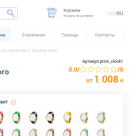
Корзина
UA
RU
Ничего не куплено!
йна
О компании
Помощь
Контакты
из экокожи с вашим лого
Артикул:
print_clock1
0.0
/
/
0
ого
1 008
от
₴
цвет