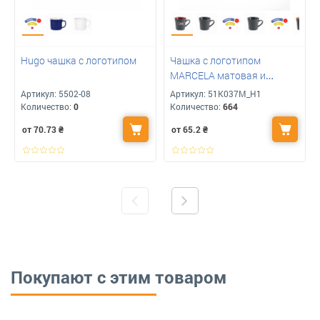
Hugo чашка с логотипом
Чашка с логотипом
MARCELA матовая и
глянцевая внутри, 360 мл
Артикул:
5502-08
Артикул:
51K037M_H1
Количество:
0
Количество:
664
от 70.73
₴
от 65.2
₴
Покупают с этим товаром