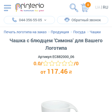
0
UA
RU
044-356-55-05
Обратный звонок
Печать логотипа на заказ
Продукция
Посуда
Чашки
Чашка с блюдцем 'Симона' для Вашего
Логотипа
Артикул:
ЕС882000_06
0.0
/
/
0
117.46
от
₴