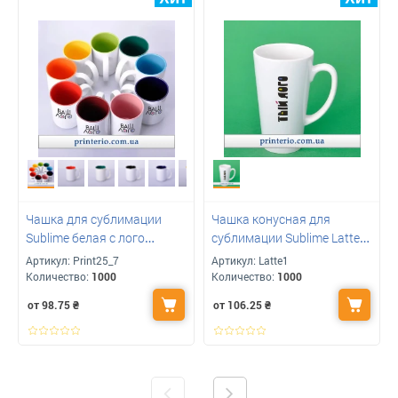
Чашка для сублимации
Чашка конусная для
Sublime белая с лого
сублимации Sublime Latte
цветная внутри 425 мл
большая с лого белая 149
Артикул:
Print25_7
Артикул:
Latte1
мм
Количество:
1000
Количество:
1000
от 98.75
₴
от 106.25
₴