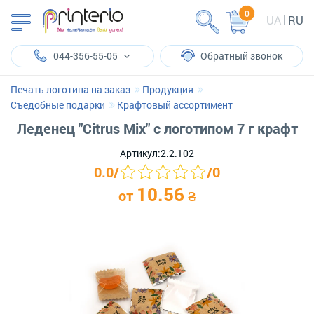
0
UA
RU
044-356-55-05
Обратный звонок
Печать логотипа на заказ
Продукция
Съедобные подарки
Крафтовый ассортимент
Леденец "Citrus Mix" с логотипом 7 г крафт
Артикул:
2.2.102
0.0
/
/
0
10.56
от
₴