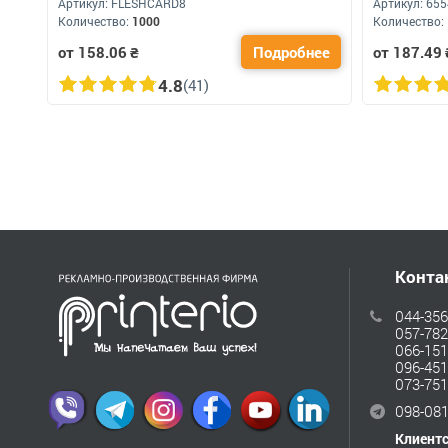
Артикул:
FLESHCARD8
Артикул:
655
Количество:
1000
Количество:
от 158.06
₴
Подробнее
от 187.49
4.8
(41)
Конта
044-356
057-782
066-151
096-451
073-751
098-081
Клиент