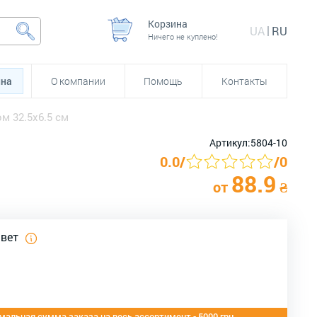
Корзина
UA
RU
Ничего не куплено!
йна
О компании
Помощь
Контакты
м 32.5х6.5 см
Артикул:
5804-10
0.0
/
/
0
88.9
от
₴
цвет
альная сумма заказа на весь ассортимент - 5000 грн.