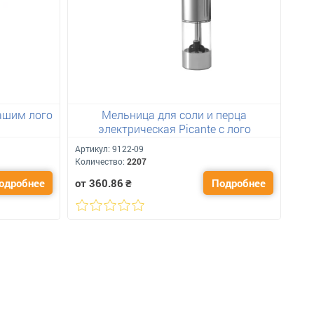
Вашим лого
Мельница для соли и перца
На
электрическая Picante с лого
Артикул:
9122-09
Арт
Количество:
2207
Кол
одробнее
от 360.86
₴
Подробнее
от 