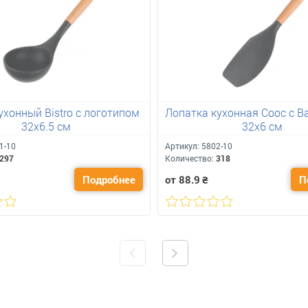
ухонный Bistro с логотипом
Лопатка кухонная Cooc с 
32х6.5 см
32х6 см
1-10
Артикул:
5802-10
297
Количество:
318
Подробнее
от 88.9
₴
П