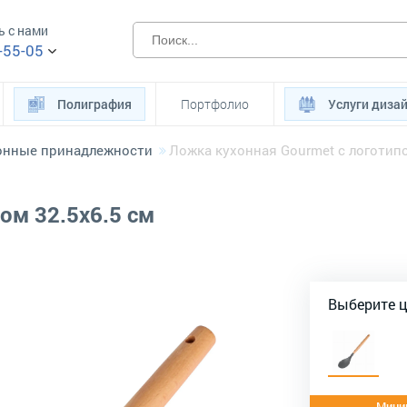
ь с нами
-55-05
Полиграфия
Портфолио
Услуги диза
онные принадлежности
Ложка кухонная Gourmet с логотипо
ом 32.5х6.5 см
Выберите 
Миним