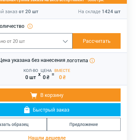
й заказ
от
20
шт
На складе
1424
шт
количество
Рассчитать
Цена указана без нанесения
логотипа
КОЛ-ВО
ЦЕНА
ВМЕСТЕ
x
=
0 шт
0
₴
0
₴
В корзину
Быстрый заказ
азать образец
Предложение
Нашли дешевле