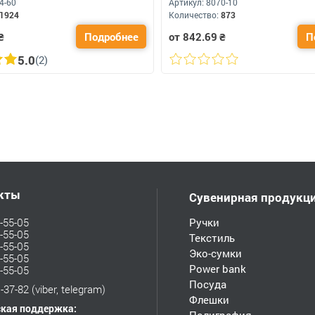
4-60
Артикул:
8070-10
1924
Количество:
873
₴
Подробнее
от 842.69
₴
П
5.0
(2)
кты
Сувенирная продукц
-55-05
Ручки
-55-05
Текстиль
-55-05
Эко-сумки
-55-05
Power bank
-55-05
Посуда
-37-82
(viber, telegram)
Флешки
ская поддержка: