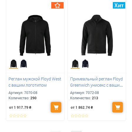
Реглан мужской Floyd West
Примеальный реглан Floyd
с вашим логотипом
Greenwich унисекс с вашим
логотипом
Артикул:
7070-08
Артикул:
7072-08
Количество:
290
Количество:
213
от 1 917.79
₴
от 1 862.74
₴