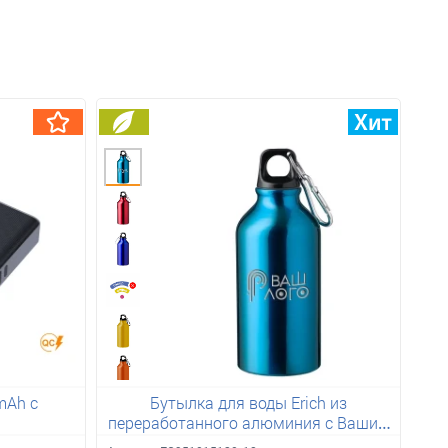
mAh с
Бутылка для воды Erich из
переработанного алюминия с Вашим
лого 400 мл