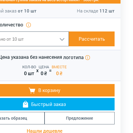
й заказ
от
10
шт
На складе
112
шт
количество
Рассчитать
Цена указана без нанесения
логотипа
КОЛ-ВО
ЦЕНА
ВМЕСТЕ
x
=
0 шт
0
₴
0
₴
В корзину
Быстрый заказ
азать образец
Предложение
Нашли дешевле