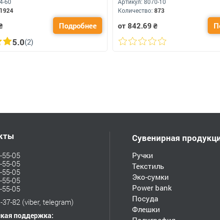
4-60
Артикул:
8070-10
1924
Количество:
873
₴
Подробнее
от 842.69
₴
П
5.0
(2)
кты
Сувенирная продукц
-55-05
Ручки
-55-05
Текстиль
-55-05
Эко-сумки
-55-05
Power bank
-55-05
Посуда
-37-82
(viber, telegram)
Флешки
ская поддержка: