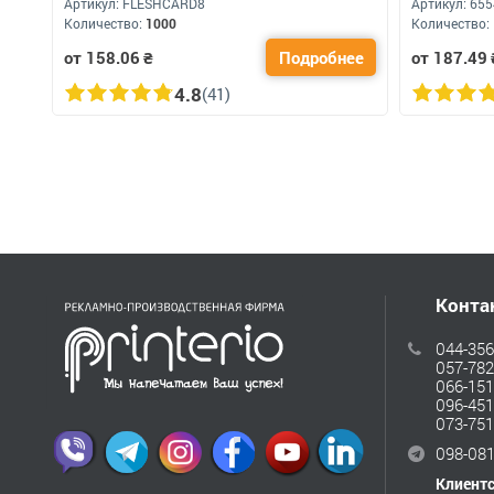
Артикул:
FLESHCARD8
Артикул:
655
Количество:
1000
Количество:
от 158.06
₴
Подробнее
от 187.49
4.8
(41)
Конта
044-356
057-782
066-151
096-451
073-751
098-081
Клиент