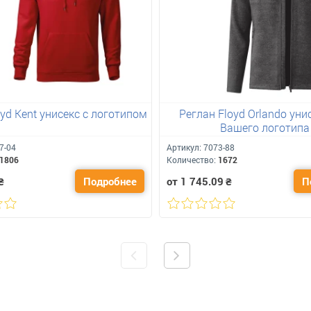
yd Kent унисекс с логотипом
Реглан Floyd Orlando уни
Вашего логотипа
7-04
Артикул:
7073-88
1806
Количество:
1672
₴
Подробнее
от 1 745.09
₴
П