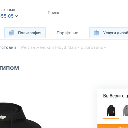
ь с нами
-55-05
Полиграфия
Портфолио
Услуги диза
лстовки
Реглан женский Floyd Matrix с логотипом
отипом
Выберите 
Миним