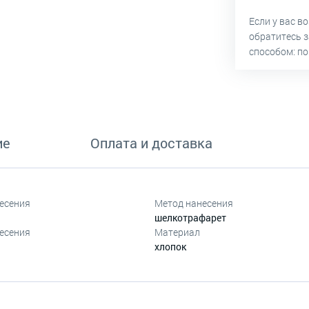
Если у вас в
обратитесь 
способом: по
ие
Оплата и доставка
есения
Метод нанесения
шелкотрафарет
есения
Материал
хлопок