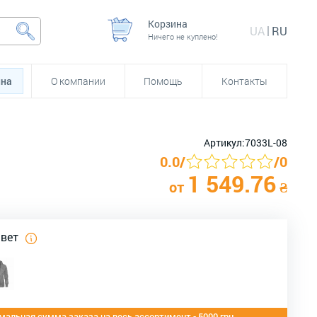
Корзина
UA
RU
Ничего не куплено!
йна
О компании
Помощь
Контакты
Артикул:
7033L-08
0.0
/
/
0
1 549.76
от
₴
цвет
альная сумма заказа на весь ассортимент - 5000 грн.