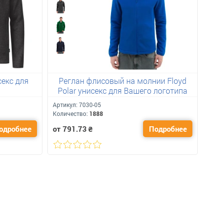
секс для
Реглан флисовый на молнии Floyd
Ре
Polar унисекс для Вашего логотипа
Артикул:
7030-05
Арт
Количество:
1888
Кол
одробнее
от 791.73
₴
Подробнее
от 