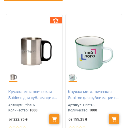
Кружка металлическая
Кружка металлическая
Sublime для сублимации
Sublime для сублимации с
под ваше лого для
лого белая с ободком 300
Артикул:
Print16
Артикул:
Print18
гравировки 280 мл
мл
Количество:
1000
Количество:
1000
от 222.75
₴
от 155.25
₴