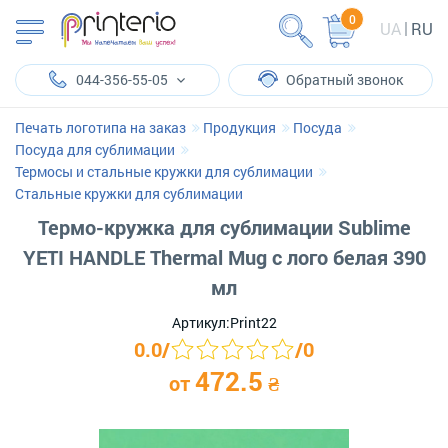
0
UA
RU
044-356-55-05
Обратный звонок
Печать логотипа на заказ
Продукция
Посуда
Посуда для сублимации
Термосы и стальные кружки для сублимации
Стальные кружки для сублимации
Термо-кружка для сублимации Sublime
YETI HANDLE Thermal Mug с лого белая 390
мл
Артикул:
Print22
0.0
/
/
0
472.5
от
₴