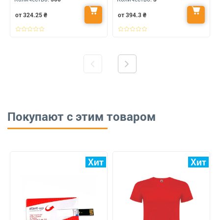
от 324.25
₴
от 394.3
₴
Покупают с этим товаром