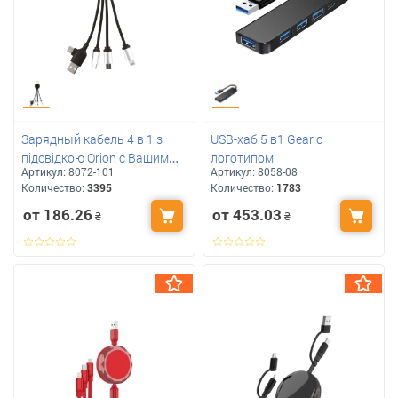
Зарядный кабель 4 в 1 з
USB-хаб 5 в1 Gear с
підсвідкою Orion с Вашим
логотипом
Артикул:
8072-101
Артикул:
8058-08
логотипом
Количество:
3395
Количество:
1783
от 186.26
от 453.03
₴
₴