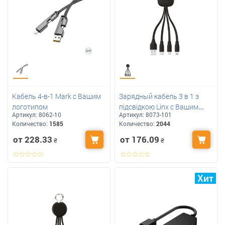
Кабель 4-в-1 Mark с Вашим
Зарядный кабель 3 в 1 з
логотипом
підсвідкою Linx с Вашим
Артикул:
8062-10
Артикул:
8073-101
логотипом
Количество:
1585
Количество:
2044
от 228.33
от 176.09
₴
₴