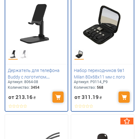
Держатель для телефона
Набор переходников 9в1
Buddy с логотипом
Milan 80х68х11 мм с лого
Артикул:
8064-08
Артикул:
P0114_P9
компании
Количество:
3454
Количество:
568
от 213.16
от 311.19
₴
₴