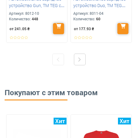
устройство Gun, TM TEG с
устройство Duo, TM TEG
логотипом
под ваше лого
Артикул:
8012-10
Артикул:
8011-04
Количество:
448
Количество:
60
от 241.05
₴
от 177.93
₴
Покупают с этим товаром