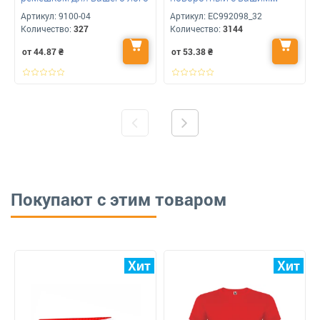
логотипом 35 мм
Артикул:
9100-04
Артикул:
ЕС992098_32
Количество:
327
Количество:
3144
от 44.87
₴
от 53.38
₴
Покупают с этим товаром