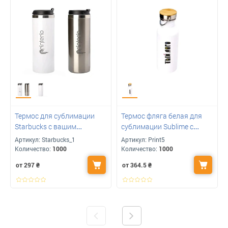
Термос для сублимации
Термос фляга белая для
Starbucks с вашим
сублимации Sublime с
логотипом 400 мл
бамбуковой крышкой 600
Артикул:
Starbucks_1
Артикул:
Print5
мл с вашим лого
Количество:
1000
Количество:
1000
от 297
₴
от 364.5
₴