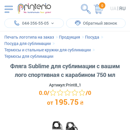
0
UA
RU
044-356-55-05
Обратный звонок
Печать логотипа на заказ
Продукция
Посуда
Посуда для сублимации
Термосы и стальные кружки для сублимации
Термосы для сублимации
Фляга Sublime для сублимации с вашим
лого спортивная с карабином 750 мл
Артикул:
Print8_1
0.0
/
/
0
195.75
от
₴