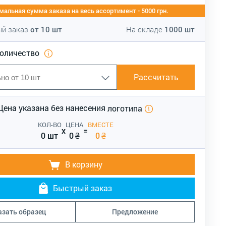
альная сумма заказа на весь ассортимент - 5000 грн.
й заказ
от
10
шт
На складе
1000
шт
количество
Рассчитать
Цена указана без нанесения
логотипа
КОЛ-ВО
ЦЕНА
ВМЕСТЕ
x
=
0 шт
0
₴
0
₴
В корзину
Быстрый заказ
азать образец
Предложение