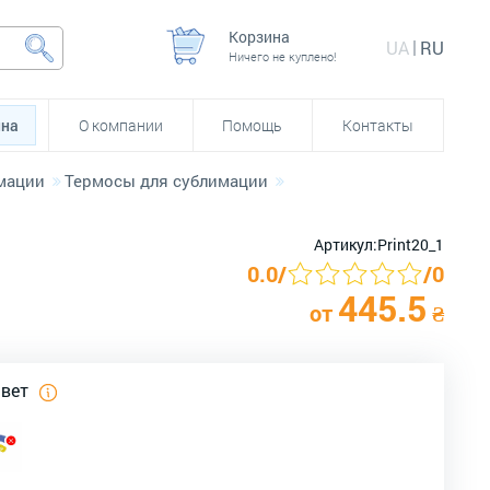
Корзина
UA
RU
Ничего не куплено!
йна
О компании
Помощь
Контакты
мации
Термосы для сублимации
Артикул:
Print20_1
0.0
/
/
0
445.5
от
₴
цвет