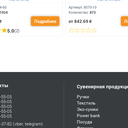
4-60
Артикул:
8070-10
1924
Количество:
873
₴
Подробнее
от 842.69
₴
П
5.0
(2)
кты
Сувенирная продукц
-55-05
Ручки
-55-05
Текстиль
-55-05
Эко-сумки
-55-05
Power bank
-55-05
Посуда
-37-82
(viber, telegram)