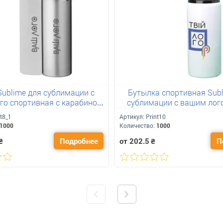
Sublime для сублимации с
Бутылка спортивная Subl
го спортивная с карабином
сублимации с вашим лог
750 мл
белая
nt8_1
Артикул:
Print10
1000
Количество:
1000
₴
Подробнее
от 202.5
₴
П