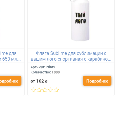
ime для
Фляга Sublime для сублимации с
Тер
о 650 мл
вашим лого спортивная с карабином
650 мл белая
Артикул:
Print9
Арт
Количество:
1000
Кол
одробнее
от 162
₴
Подробнее
от 