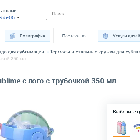
ь с нами
-55-05
Полиграфия
Портфолио
Услуги диза
уда для сублимации
Термосы и стальные кружки для субли
чкой 350 мл
blime с лого с трубочкой 350 мл
Выберите 