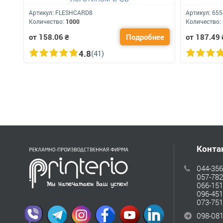
Артикул:
FLESHCARD8
Артикул:
655
Количество:
1000
Количество:
от 158.06
₴
Подробнее
от 187.49
4.8
(41)
Конта
044-356
057-782
066-151
096-451
073-751
098-081