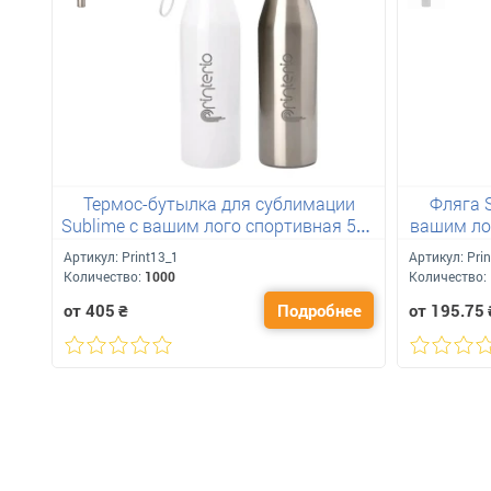
Термос-бутылка для сублимации
Фляга 
Sublime с вашим лого спортивная 500
вашим ло
мл
Артикул:
Print13_1
Артикул:
Pri
Количество:
1000
Количество:
от 405
₴
Подробнее
от 195.75