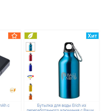
mAh с
Бутылка для воды Erich из
переработанного алюминия с Вашим