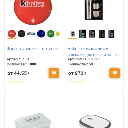
Фрисби с вашим логотипом
Набор термос с двумя
чашками для печати вашего
Артикул:
21-01
Артикул:
PG-220302
лого TEA SET 500ml
Количество:
1000
Количество:
50
от 44.55
от 972
₴
₴