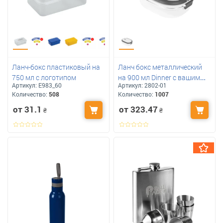
Ланч-бокс пластиковый на
Ланч бокс металлический
750 мл с логотипом
на 900 мл Dinner с вашим
Артикул:
E983_60
Артикул:
2802-01
логотипом
Количество:
508
Количество:
1007
от 31.1
от 323.47
₴
₴