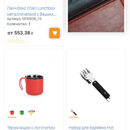
Ланч бокс Chan Lunchbox
металлический c Вашим
Артикул:
MO9938_16
логотипом 600 мл
Количество:
1
от 553.38
₴
Термочашки с логотипом
Набор для барбекю Hot