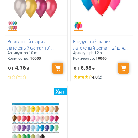
Воздушный шарик
Воздушный шарик
латексный Gemar 10"
латексный Gemar 12" для
Артикул:
ph-10-m
Артикул:
ph-12-p
металлик для печати
печати логотипа
Количество:
10000
Количество:
10000
логотипа
от 4.76
от 6.58
₴
₴
4.0
(2)