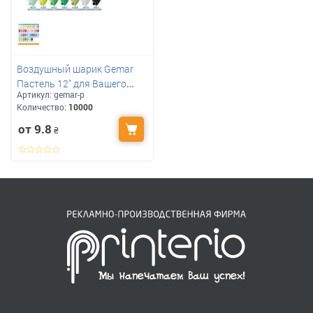
Воздушный шарик Gemar
Пастель 12" для Вашего
Артикул:
gemar-p
логотипа
Количество:
10000
от 9.8
₴