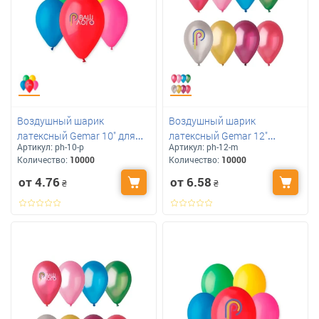
Воздушный шарик
Воздушный шарик
латексный Gemar 10" для
латексный Gemar 12"
Артикул:
ph-10-p
Артикул:
ph-12-m
печати логотипа
металлик для печати
Количество:
10000
Количество:
10000
логотипа
от 4.76
от 6.58
₴
₴