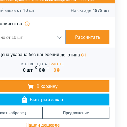
й заказ
от
10
шт
На складе
4878
шт
количество
Рассчитать
Цена указана без нанесения
логотипа
КОЛ-ВО
ЦЕНА
ВМЕСТЕ
x
=
0 шт
0
₴
0
₴
В корзину
Быстрый заказ
азать образец
Предложение
Нашли дешевле