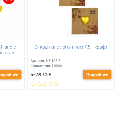
ilano с
Открытка с логотипом 7,5 г крафт
scover
Артикул:
6.6.103-2
Арт
Количество:
10000
Кол
одробнее
от 39.13
₴
Подробнее
от 