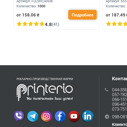
Артикул:
FLESHCARD8
Артикул:
655
Количество:
1000
Количество:
от 158.06
₴
Подробнее
от 187.49
4.8
(41)
Конта
044-356
057-782
066-151
096-451
073-751
098-081
Клиент