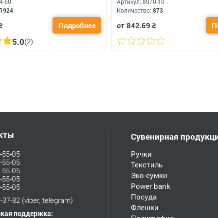
4-60
Артикул:
8070-10
1924
Количество:
873
₴
Подробнее
от 842.69
₴
П
5.0
(2)
кты
Сувенирная продукц
-55-05
Ручки
-55-05
Текстиль
-55-05
Эко-сумки
-55-05
Power bank
-55-05
Посуда
-37-82
(viber, telegram)
Флешки
ская поддержка: