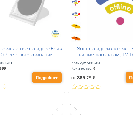
 компактное складное Вояж
Зонт складной автомат M
х0.7 см с лого компании
вашим логотипом, TM Di
діаметр - 96 см
068-01
Артикул:
5005-04
599
Количество:
0
Подробнее
от 385.29
₴
П