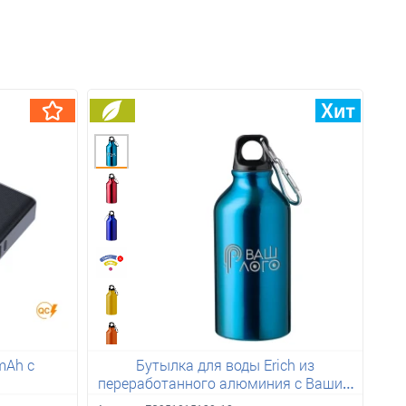
mAh с
Бутылка для воды Erich из
переработанного алюминия с Вашим
лого 400 мл