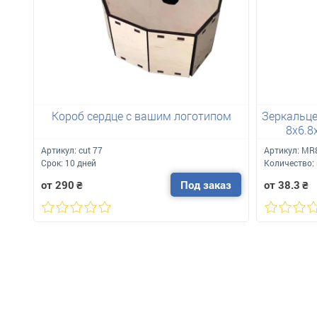
Короб сердце с вашим логотипом
Зеркальце
8х6.8
Артикул:
сut 77
Артикул:
MR8
Срок:
10 дней
Количество:
от 290
₴
Под заказ
от 38.3
₴