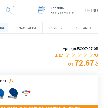
Корзина
UA
RU
Ничего не куплено!
йна
О компании
Помощь
Контакты
Артикул:
ЕС997407_05
0.0
/
/
0
72.67
от
₴
цвет
альная сумма заказа на весь ассортимент - 5000 грн.