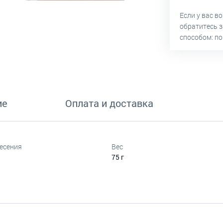
Если у вас в
обратитесь 
способом: по
ие
Оплата и доставка
есения
Вес
75 г