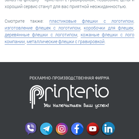
хороший сервис станут для вас приятной неожиданностью.
Смотрите также:
пластиковые флешки с логотипом
,
изготовление флешек с логотипом
,
коробочки для флешек
,
деревянные флешки с логотипом
,
кожаные флешки с лого
компании
,
металлические флешки с гравировкой
.