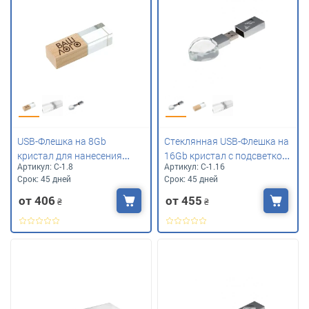
USB-Флешка на 8Gb
Стеклянная USB-Флешка на
кристал для нанесения
16Gb кристал с подсветкой
Артикул:
С-1.8
Артикул:
С-1.16
вашего логотипа
под печать вашего
Срок:
45 дней
Срок:
45 дней
логотипа
от 406
от 455
₴
₴