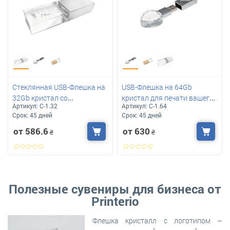
Стеклянная USB-Флешка на
USB-Флешка на 64Gb
32Gb кристал со
кристал для печати вашего
Артикул:
С-1.32
Артикул:
С-1.64
светодиодом для вашего
лого
Срок:
45 дней
Срок:
45 дней
лого
от 586.6
от 630
₴
₴
Полезные сувениры для бизнеса от
Printerio
Флешка кристалл с логотипом –