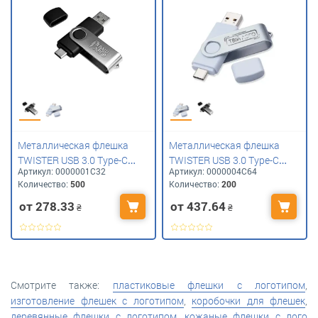
Металлическая флешка
Металлическая флешка
TWISTER USB 3.0 Type-C
TWISTER USB 3.0 Type-C
Артикул:
0000001С32
Артикул:
0000004С64
OTG с логотипом 32 Gb
OTG с логотипом 64 Gb
Количество:
500
Количество:
200
от 278.33
от 437.64
₴
₴
Смотрите также:
пластиковые флешки с логотипом
,
изготовление флешек с логотипом
,
коробочки для флешек
,
деревянные флешки с логотипом
,
кожаные флешки с лого