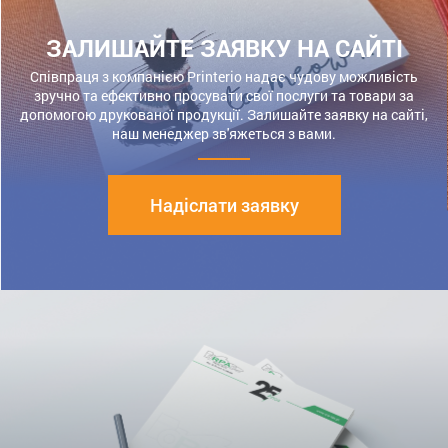
ЗАЛИШАЙТЕ ЗАЯВКУ НА САЙТІ
Співпраця з компанією Printerio надає чудову можливість
зручно та ефективно просувати свої послуги та товари за
допомогою друкованої продукції. Залишайте заявку на сайті,
наш менеджер зв'яжеться з вами.
Надіслати заявку