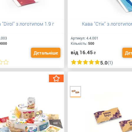
"Dirol" з логотипом 1.9 г
Кава "Стік" з логотипо
3.003
Артикул:
4.4.001
0000
Кількість:
500
від 16.45
Детальніше
Де
₴
5.0
(1)