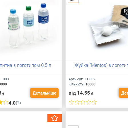
питна з логотипом 0.5 л
Жуйка "Mentos" з логоти
.1.003
Артикул:
3.1.002
0000
Кількість:
10000
3
від 14.55
Детальніше
Де
₴
₴
4.0
(2)