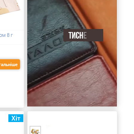
ом 8 г
тальніше