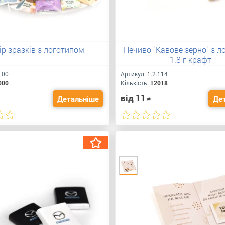
ір зразків з логотипом
Печиво "Кавове зерно" з 
1.8 г крафт
.00
Артикул:
1.2.114
000
Кількість:
12018
від 11
Детальніше
Де
₴