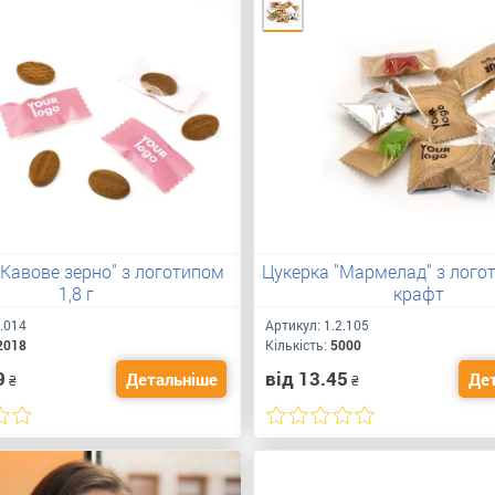
"Кавове зерно" з логотипом
Цукерка "Мармелад" з лого
1,8 г
крафт
2.014
Артикул:
1.2.105
2018
Кількість:
5000
9
від 13.45
Детальніше
Де
₴
₴