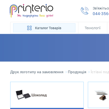
Зв'яжітьс
044-356
Каталог Товарів
Технології
Друк логотипу на замовлення
Продукція
Їстівні п
Шоколад