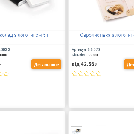
олад з логотипом 5 г
Євролистівка з логотип
.003-3
Артикул:
6.6.020
0000
Кількість:
3000
від 42.56
Детальніше
Де
₴
₴