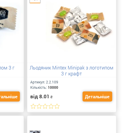
пом 3 г
Льодяник Mintex Minipak з логотипом
3 г крафт
Артикул:
2.2.109
Кількість:
10000
від 8.01
тальніше
Детальніше
₴