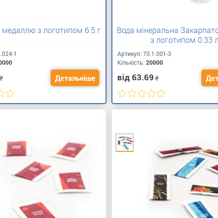
з медаллю з логотипом 6.5 г
Вода мінеральна Закарпатс
з логотипом 0.33 
6.024-1
Артикул:
70.1.001-3
0000
Кількість:
20000
від 63.69
Детальніше
Дет
₴
₴