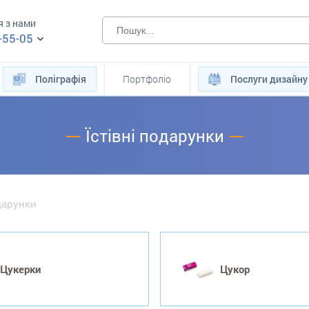
я з нами
-55-05
Поліграфія
Портфоліо
Послуги дизайну
Їстівні подарунки
одарунки
Цукерки
Цукор