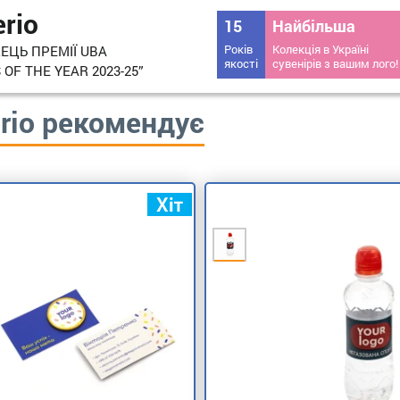
erio
15
Найбільша
Років
Колекція в Україні
ЦЬ ПРЕМІЇ UBA
якості
сувенірів з вашим лого!
 OF THE YEAR 2023-25”
erio рекомендує