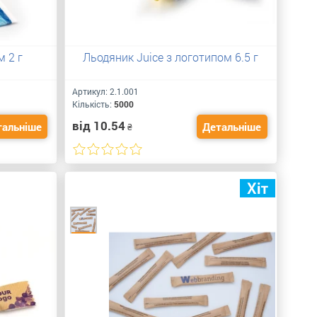
м 2 г
Льодяник Juice з логотипом 6.5 г
Артикул:
2.1.001
Кількість:
5000
від 10.54
тальніше
Детальніше
₴