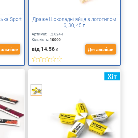
ька Sport
Драже Шоколадні яйця з логотипом
л
6, 30, 45 г
Артикул:
1.2.024-1
Кількість:
10000
від 14.56
альніше
Детальніше
₴