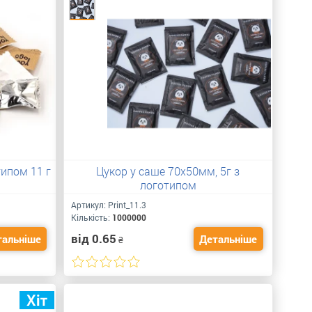
типом 11 г
Цукор у саше 70х50мм, 5г з
логотипом
Артикул:
Print_11.3
Кількість:
1000000
від 0.65
тальніше
Детальніше
₴