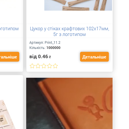
логотипом
Цукор у стіках крафтових 102х17мм,
5г з логотипом
Артикул:
Print_11.2
Кількість:
1000000
від 0.46
тальніше
Детальніше
₴