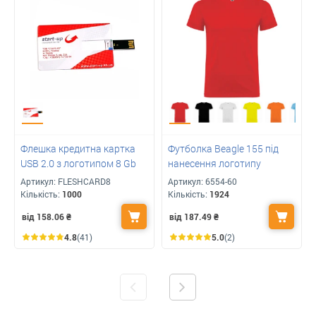
Флешка кредитна картка
Футболка Beagle 155 під
USB 2.0 з логотипом 8 Gb
нанесення логотипу
Артикул:
FLESHCARD8
Артикул:
6554-60
Кількість:
1000
Кількість:
1924
від 158.06
₴
від 187.49
₴
4.8
(41)
5.0
(2)