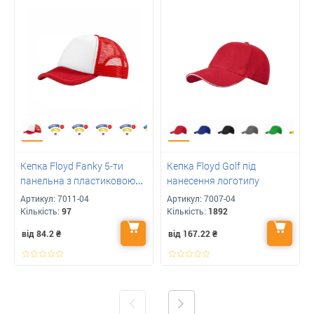
Кепка Floyd Fanky 5-ти
Кепка Floyd Golf під
панельна з пластиковою
нанесення логотипу
застібкою для друку
Артикул:
7011-04
Артикул:
7007-04
вашого логотипу
Кількість:
97
Кількість:
1892
від 84.2
₴
від 167.22
₴