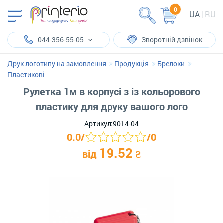
0
UA
RU
044-356-55-05
Зворотній дзвінок
Друк логотипу на замовлення
Продукція
Брелоки
Пластикові
Рулетка 1м в корпусі з із кольорового
пластику для друку вашого лого
Артикул:
9014-04
0.0
/
/
0
19.52
від
₴