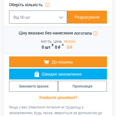
Оберіть кількість
Розрахувати
Ціну вказано без нанесення
логотипа
КІЛ-ТЬ
ЦІНА
РАЗОМ
x
=
0 шт
0
₴
0
₴
До кошика
Швидке замовлення
Замовити зразок
Пропозиція
Знайшли дешевше?
Якщо у вас з’явилися питання чи труднощі з
замовленням, будь ласка, зверніться за допомогою до