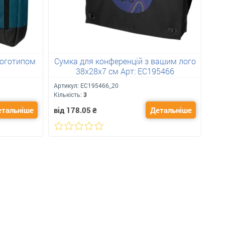
логотипом
Сумка для конференцій з вашим лого
Біл
38х28х7 см Арт: ЕС195466
під
Артикул:
ЕС195466_20
Арт
Кількість:
3
Кіль
етальніше
від 178.05
₴
Детальніше
від