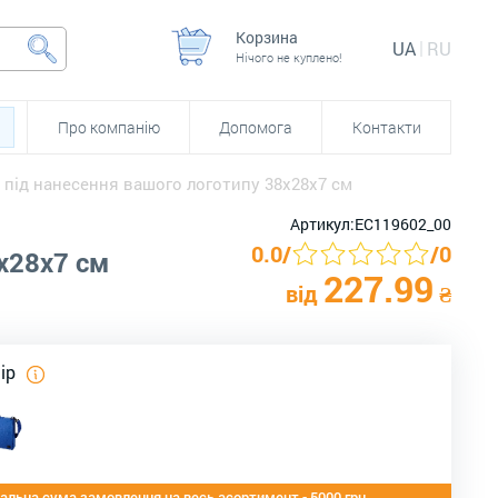
Корзина
UA
RU
Нічого не куплено!
Про компанію
Допомога
Контакти
 під нанесення вашого логотипу 38х28х7 см
Артикул:
ЕС119602_00
0.0
/
/
0
х28х7 см
227.99
від
₴
лір
альна сума замовлення на весь асортимент - 5000 грн.