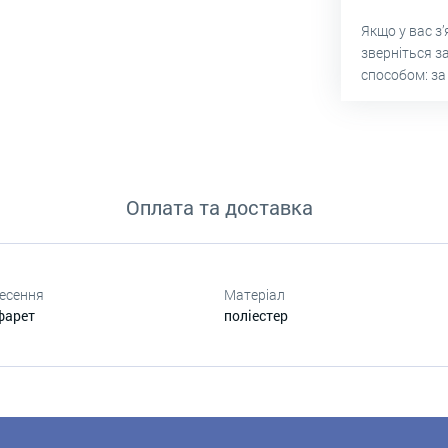
Якщо у вас з
зверніться з
способом: за
Оплата та доставка
есення
Матеріал
фарет
поліестер