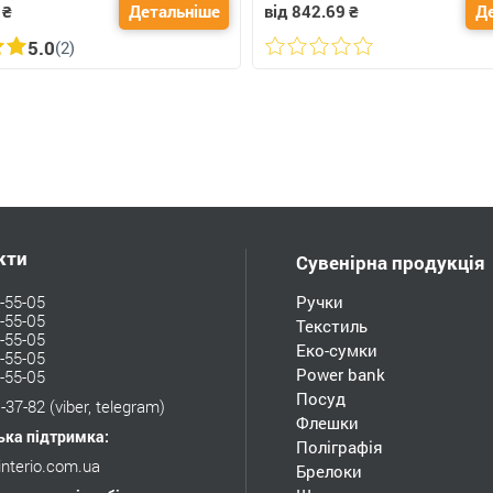
₴
Детальніше
від 842.69
₴
Д
5.0
(2)
кти
Сувенірна продукція
-55-05
Ручки
-55-05
Текстиль
-55-05
Еко-сумки
-55-05
Power bank
-55-05
Посуд
-37-82
(viber, telegram)
Флешки
ька підтримка:
Поліграфія
interio.com.ua
Брелоки