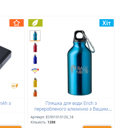
mAh з
Пляшка для води Erich з
переробленого алюмінію з Вашим
лого 400 мл
Артикул:
ЕС951015120_18
Кількість:
1288