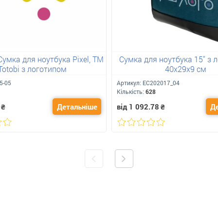
Сумка для ноутбука Pixel, ТМ
Сумка для ноутбука 15" з 
Totobi з логотипом
40х29х9 см
5-05
Артикул:
ЕС202017_04
Кількість:
628
₴
Детальніше
від 1 092.78
₴
Д