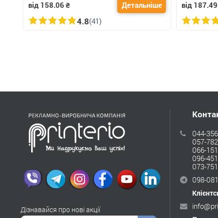
від 158.06
₴
Детальніше
від 187.49
4.8
(41)
Конта
044-356
057-782
066-151
096-451
073-751
098-081
Клієнтс
info@pr
Дізнавайся про нові акції