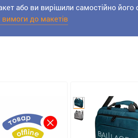
акет або ви вирішили самостійно його 
і вимоги до макетів