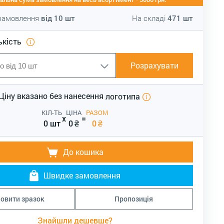
 замовлення
від
10
шт
На складі
471
шт
ькість
Розрахувати
Ціну вказано без нанесення
логотипа
КІЛ-ТЬ
ЦІНА
РАЗОМ
x
=
0 шт
0
₴
0
₴
До кошика
Швидке замовлення
овити зразок
Пропозиція
Знайшли дешевше?