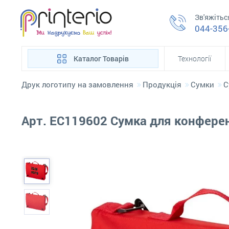
Зв'яжітьс
044-356
Каталог Товарів
Технології
Друк логотипу на замовлення
Продукція
Сумки
С
Арт. ЕС119602 Сумка для конферен