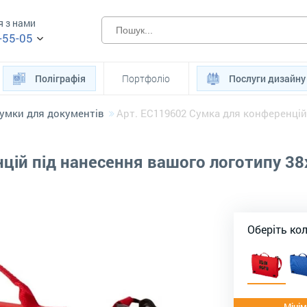
я з нами
-55-05
Поліграфія
Портфоліо
Послуги дизайну
умки для документів
Арт. ЕС119602 Сумка для конференцій
цій під нанесення вашого логотипу 38
Оберіть ко
Мінім