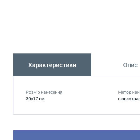
Характеристики
Опис
Розмір нанесення
Метод нан
30х17 см
шовкотра