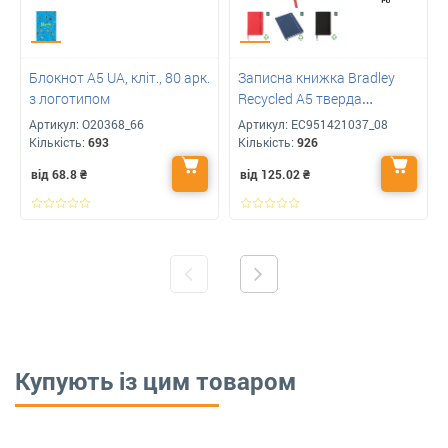
Блокнот А5 UA, кліт., 80 арк.
Записна книжка Bradley
з логотипом
Recycled А5 тверда
обкладинка з
Артикул:
O20368_66
Артикул:
ЕС951421037_08
переробленого PU з лого
Кількість:
693
Кількість:
926
від 68.8
₴
від 125.02
₴
Купують із цим товаром