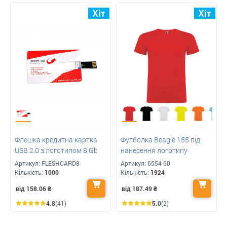
Флешка кредитна картка
Футболка Beagle 155 під
USB 2.0 з логотипом 8 Gb
нанесення логотипу
Артикул:
FLESHCARD8
Артикул:
6554-60
Кількість:
1000
Кількість:
1924
від 158.06
₴
від 187.49
₴
4.8
(41)
5.0
(2)