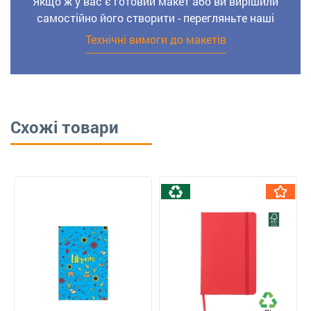
Якщо ж у вас є готовий макет або ви вирішили
самостійно його створити - перегляньте наші
Технічні вимоги до макетів
Схожі товари