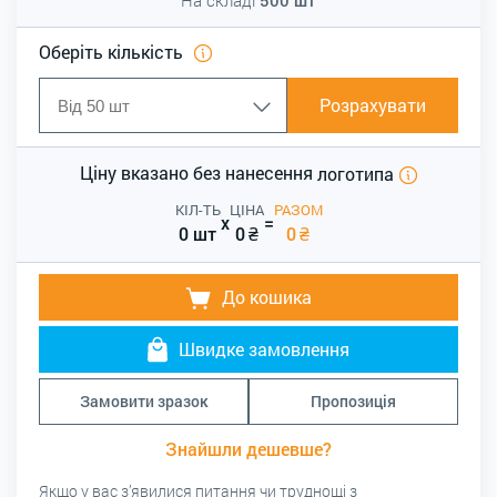
Оберіть кількість
Розрахувати
Ціну вказано без нанесення
логотипа
КІЛ-ТЬ
ЦІНА
РАЗОМ
x
=
0 шт
0
₴
0
₴
До кошика
Швидке замовлення
Замовити зразок
Пропозиція
Знайшли дешевше?
Якщо у вас з’явилися питання чи труднощі з