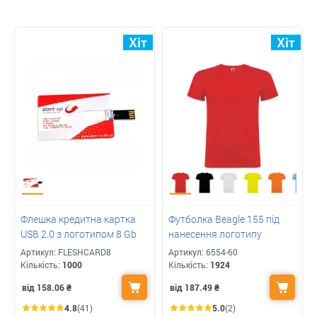
Флешка кредитна картка
Футболка Beagle 155 під
USB 2.0 з логотипом 8 Gb
нанесення логотипу
Артикул:
FLESHCARD8
Артикул:
6554-60
Кількість:
1000
Кількість:
1924
від 158.06
₴
від 187.49
₴
4.8
(41)
5.0
(2)