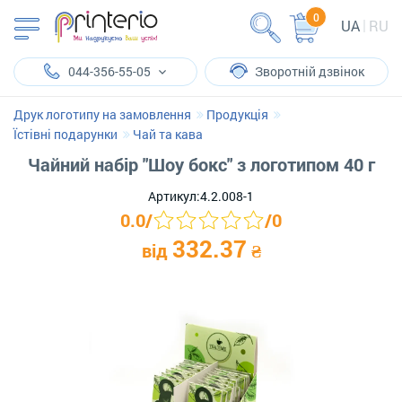
0
UA
RU
044-356-55-05
Зворотній дзвінок
Друк логотипу на замовлення
Продукція
Їстівні подарунки
Чай та кава
Чайний набір "Шоу бокс" з логотипом 40 г
Артикул:
4.2.008-1
0.0
/
/
0
332.37
від
₴