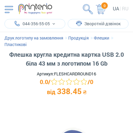
0
UA
RU
044-356-55-05
Зворотній дзвінок
Друк логотипу на замовлення
Продукція
Флешки
Пластикові
Флешка кругла кредитна картка USB 2.0
біла 43 мм з логотипом 16 Gb
Артикул:
FLESHCARDROUND16
0.0
/
/
0
338.45
від
₴