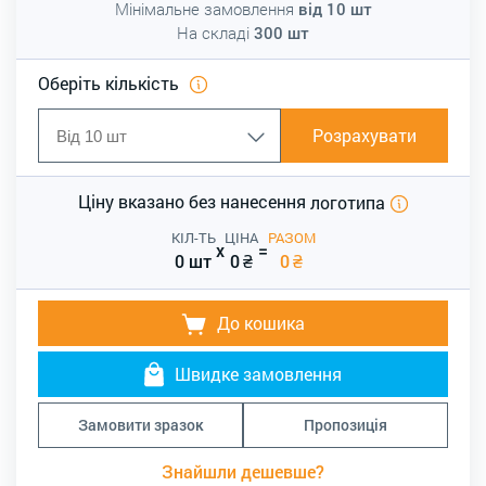
Мінімальне замовлення
від
10
шт
На складі
300
шт
Оберіть кількість
Розрахувати
Ціну вказано без нанесення
логотипа
КІЛ-ТЬ
ЦІНА
РАЗОМ
x
=
0 шт
0
₴
0
₴
До кошика
Швидке замовлення
Замовити зразок
Пропозиція
Знайшли дешевше?