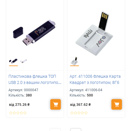
Пластикова флешка ТОП
Арт. 411006 Флешка Карта
USB 2.0 з вашим логотипом
Квадрат з логотипом, 8Гб
16 Gb
Артикул:
0000047
Артикул:
411006-04
Кількість:
380
Кількість:
500
від 275.26
₴
від 367.62
₴