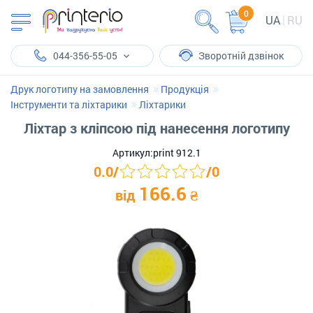
0
UA
RU
044-356-55-05
Зворотній дзвінок
Друк логотипу на замовлення
Продукція
Інструменти та ліхтарики
Ліхтарики
Ліхтар з кліпсою під нанесення логотипу
Артикул:
print 912.1
0.0
/
/
0
166.6
від
₴