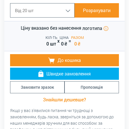
Розрахувати
Ціну вказано без нанесення
логотипа
КІЛ-ТЬ
ЦІНА
РАЗОМ
x
=
0 шт
0
₴
0
₴
До кошика
Швидке замовлення
Замовити зразок
Пропозиція
Знайшли дешевше?
Якщо у вас з’явилися питання чи труднощі з
замовленням, будь ласка, зверніться за допомогою до
наших менеджерів зручним для вас способом: за