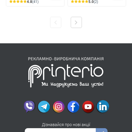
4.8
(41)
5.0
(2)
Дізнавайся про нові акції