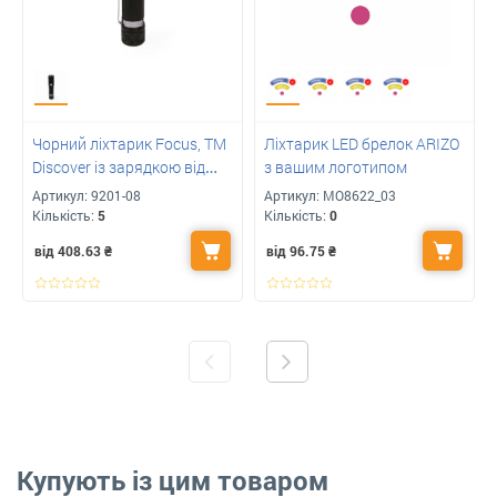
Чорний ліхтарик Focus, TM
Ліхтарик LED брелок ARIZO
Discover із зарядкою від
з вашим логотипом
USB з логотипом
Артикул:
9201-08
Артикул:
MO8622_03
Кількість:
5
Кількість:
0
від 408.63
₴
від 96.75
₴
Купують із цим товаром