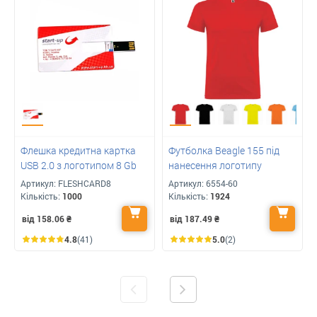
Флешка кредитна картка
Футболка Beagle 155 під
USB 2.0 з логотипом 8 Gb
нанесення логотипу
Артикул:
FLESHCARD8
Артикул:
6554-60
Кількість:
1000
Кількість:
1924
від 158.06
₴
від 187.49
₴
4.8
(41)
5.0
(2)