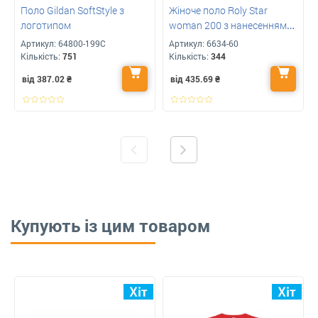
Поло Gildan SoftStyle з
Жіноче поло Roly Star
логотипом
woman 200 з нанесенням
логотип
Артикул:
64800-199C
Артикул:
6634-60
Кількість:
751
Кількість:
344
від 387.02
₴
від 435.69
₴
Купують із цим товаром