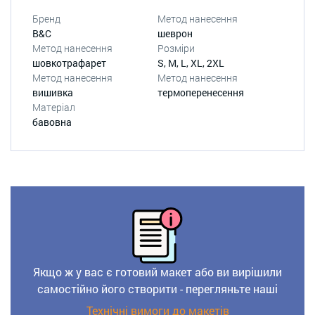
Бренд
Метод нанесення
B&C
шеврон
Метод нанесення
Розміри
шовкотрафарет
S, M, L, XL, 2XL
Метод нанесення
Метод нанесення
вишивка
термоперенесення
Матеріал
бавовна
Якщо ж у вас є готовий макет або ви вирішили
самостійно його створити - перегляньте наші
Технічні вимоги до макетів