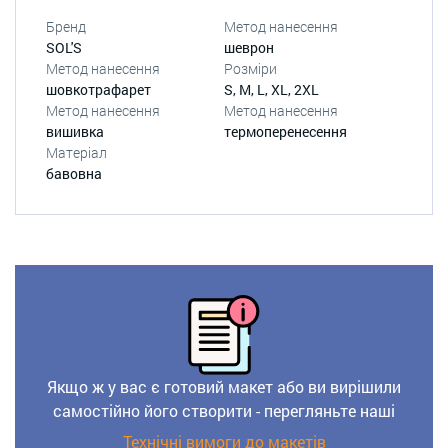
Бренд
Метод нанесення
SOL'S
шеврон
Метод нанесення
Розміри
шовкотрафарет
S, M, L, XL, 2XL
Метод нанесення
Метод нанесення
вишивка
термоперенесення
Матеріал
бавовна
Якщо ж у вас є готовий макет або ви вирішили
самостійно його створити - перегляньте наші
Технічні вимоги до макетів