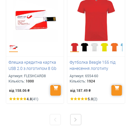
Флешка кредитна картка
Футболка Beagle 155 під
USB 2.0 з логотипом 8 Gb
нанесення логотипу
Артикул:
FLESHCARD8
Артикул:
6554-60
Кількість:
1000
Кількість:
1924
від 158.06
₴
від 187.49
₴
4.8
(41)
5.0
(2)