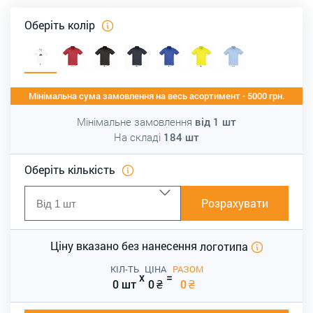
Оберіть колір
Мінімальна сума замовлення на весь асортимент - 5000 грн.
Мінімальне замовлення
від
1
шт
На складі
184
шт
Оберіть кількість
Розрахувати
Ціну вказано без нанесення
логотипа
КІЛ-ТЬ
ЦІНА
РАЗОМ
x
=
0 шт
0
₴
0
₴