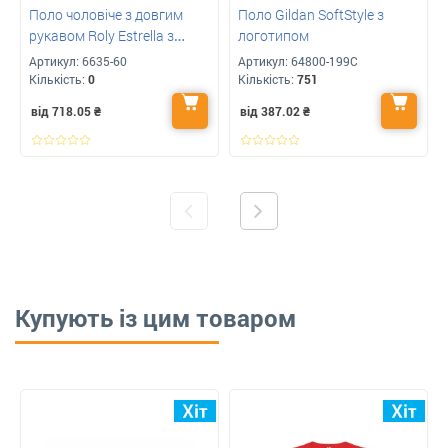
Поло чоловіче з довгим
Поло Gildan SoftStyle з
рукавом Roly Estrella з
логотипом
Вашим лого
Артикул:
6635-60
Артикул:
64800-199C
Кількість:
0
Кількість:
751
від 718.05
₴
від 387.02
₴
Купують із цим товаром