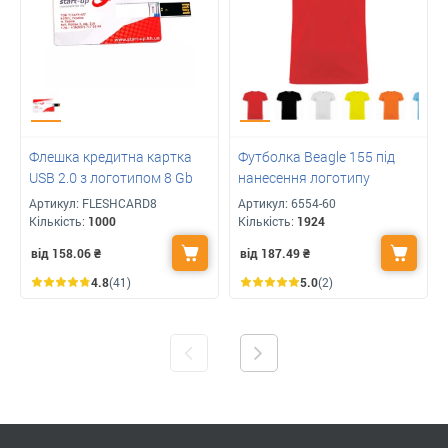
Флешка кредитна картка
Футболка Beagle 155 під
USB 2.0 з логотипом 8 Gb
нанесення логотипу
Артикул:
FLESHCARD8
Артикул:
6554-60
Кількість:
1000
Кількість:
1924
від 158.06
₴
від 187.49
₴
4.8
(41)
5.0
(2)