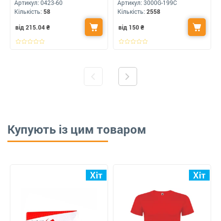
Woman
Артикул:
0423-60
Артикул:
3000G-199C
Кількість:
58
Кількість:
2558
від 215.04
₴
від 150
₴
Купують із цим товаром