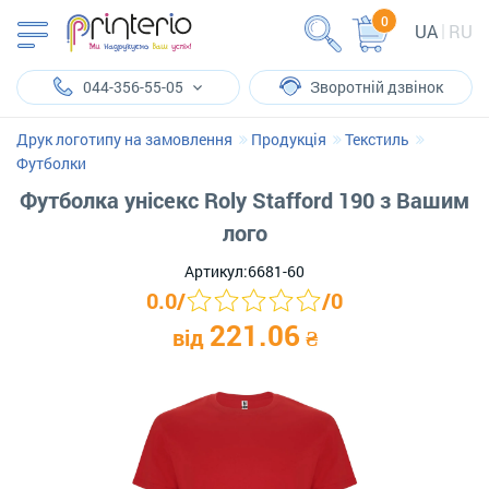
0
UA
RU
044-356-55-05
Зворотній дзвінок
Друк логотипу на замовлення
Продукція
Текстиль
Футболки
Футболка унісекс Roly Stafford 190 з Вашим
лого
Артикул:
6681-60
0.0
/
/
0
221.06
від
₴