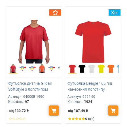
Футболка дитяча Gildan
Футболка Beagle 155 під
SoftStyle з логотипом
нанесення логотипу
Артикул:
64000B-199C
Артикул:
6554-60
Кількість:
97
Кількість:
1924
від 130.72
₴
від 187.49
₴
5.0
(2)