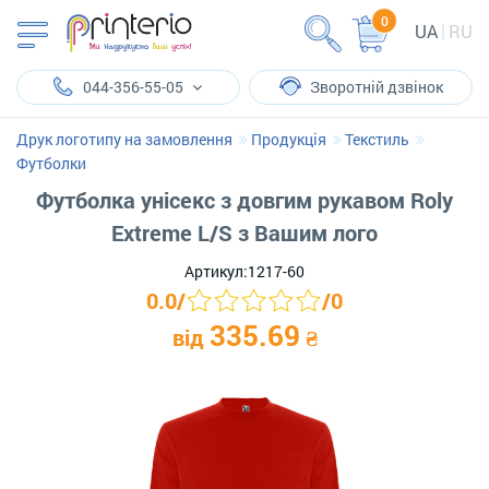
0
UA
RU
044-356-55-05
Зворотній дзвінок
Друк логотипу на замовлення
Продукція
Текстиль
Футболки
Футболка унісекс з довгим рукавом Roly
Extreme L/S з Вашим лого
Артикул:
1217-60
0.0
/
/
0
335.69
від
₴