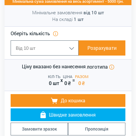
Мінімальна сума замовлення на весь асортимент - 5000 грн.
Мінімальне замовлення
від
10
шт
На складі
1
шт
Оберіть кількість
Розрахувати
Ціну вказано без нанесення
логотипа
КІЛ-ТЬ
ЦІНА
РАЗОМ
x
=
0 шт
0
₴
0
₴
До кошика
Швидке замовлення
Замовити зразок
Пропозиція