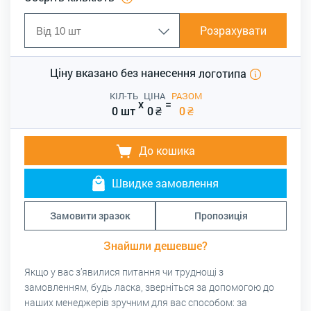
Розрахувати
Ціну вказано без нанесення
логотипа
КІЛ-ТЬ
ЦІНА
РАЗОМ
x
=
0 шт
0
₴
0
₴
До кошика
Швидке замовлення
Замовити зразок
Пропозиція
Знайшли дешевше?
Якщо у вас з’явилися питання чи труднощі з
замовленням, будь ласка, зверніться за допомогою до
наших менеджерів зручним для вас способом: за