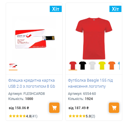
Флешка кредитна картка
Футболка Beagle 155 під
USB 2.0 з логотипом 8 Gb
нанесення логотипу
Артикул:
FLESHCARD8
Артикул:
6554-60
Кількість:
1000
Кількість:
1924
від 158.06
₴
від 187.49
₴
4.8
(41)
5.0
(2)