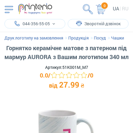
0
UA
RU
044-356-55-05
Зворотній дзвінок
Друк логотипу на замовлення
Продукція
Посуд
Чашки
Горнятко керамічне матове з патерном під
мармур AURORA з Вашим логотипом 340 мл
Артикул:
51K001M_M7
0.0
/
/
0
27.99
від
₴