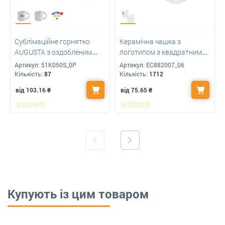
Сублімаційне горнятко
Керамічна чашка з
AUGUSTA з оздобленим
логотипом з квадратним
обідком та ручкою 350 мл
дном
Артикул:
51K050S_0P
Артикул:
ЕС882007_06
під Ваш логотип
Кількість:
87
Кількість:
1712
від 103.16
₴
від 75.65
₴
Купують із цим товаром