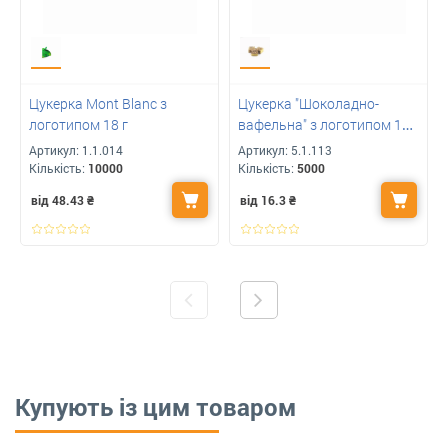
Цукерка Mont Blanc з
Цукерка "Шоколадно-
логотипом 18 г
вафельна" з логотипом 10 г
крафт
Артикул:
1.1.014
Артикул:
5.1.113
Кількість:
10000
Кількість:
5000
від 48.43
₴
від 16.3
₴
Купують із цим товаром