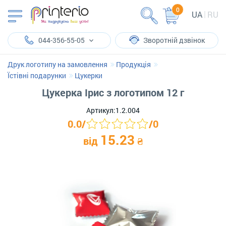
0
UA
RU
044-356-55-05
Зворотній дзвінок
Друк логотипу на замовлення
Продукція
Їстівні подарунки
Цукерки
Цукерка Ірис з логотипом 12 г
Артикул:
1.2.004
0.0
/
/
0
15.23
від
₴