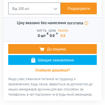
Розрахувати
Ціну вказано без нанесення
логотипа
КІЛ-ТЬ
ЦІНА
РАЗОМ
x
=
0 шт
0
₴
0
₴
До кошика
Швидке замовлення
Знайшли дешевше?
Якщо у вас з’явилися питання чи труднощі з
замовленням, будь ласка, зверніться за допомогою до
наших менеджерів зручним для вас способом: за
телефоном, в чат-підтримки чи в будь-який месенджер.