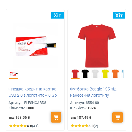
Флешка кредитна картка
Футболка Beagle 155 під
USB 2.0 з логотипом 8 Gb
нанесення логотипу
Артикул:
FLESHCARD8
Артикул:
6554-60
Кількість:
1000
Кількість:
1924
від 158.06
₴
від 187.49
₴
4.8
(41)
5.0
(2)