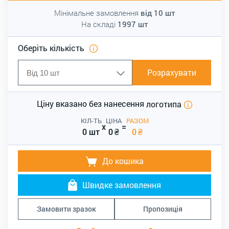
Мінімальне замовлення
від
10
шт
На складі
1997
шт
Оберіть кількість
Розрахувати
Ціну вказано без нанесення
логотипа
КІЛ-ТЬ
ЦІНА
РАЗОМ
x
=
0 шт
0
₴
0
₴
До кошика
Швидке замовлення
Замовити зразок
Пропозиція