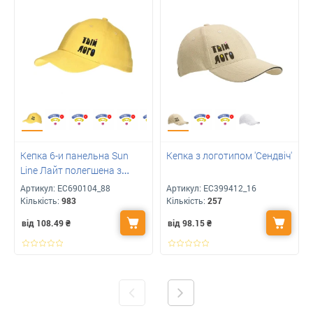
Кепка 6-и панельна Sun
Кепка з логотипом 'Сендвіч'
Line Лайт полегшена з
Вашим лого
Артикул:
ЕС690104_88
Артикул:
ЕС399412_16
Кількість:
983
Кількість:
257
від 108.49
₴
від 98.15
₴