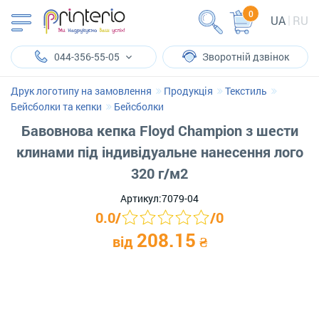
0
UA
RU
044-356-55-05
Зворотній дзвінок
Друк логотипу на замовлення
Продукція
Текстиль
Бейсболки та кепки
Бейсболки
Бавовнова кепка Floyd Champion з шести
клинами під індивідуальне нанесення лого
320 г/м2
Артикул:
7079-04
0.0
/
/
0
208.15
від
₴