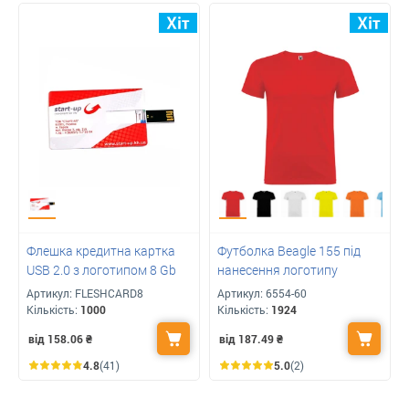
Флешка кредитна картка
Футболка Beagle 155 під
USB 2.0 з логотипом 8 Gb
нанесення логотипу
Артикул:
FLESHCARD8
Артикул:
6554-60
Кількість:
1000
Кількість:
1924
від 158.06
₴
від 187.49
₴
4.8
(41)
5.0
(2)