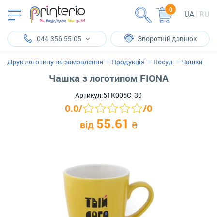
0
UA
RU
044-356-55-05
Зворотній дзвінок
Друк логотипу на замовлення
Продукція
Посуд
Чашки
Чашка з логотипом FIONA
Артикул:
51K006C_30
0.0
/
/
0
55.61
від
₴