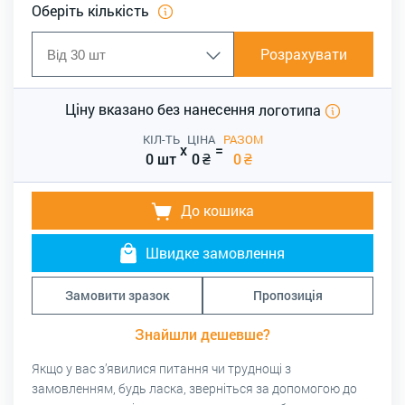
Оберіть кількість
Розрахувати
Ціну вказано без нанесення
логотипа
КІЛ-ТЬ
ЦІНА
РАЗОМ
x
=
0 шт
0
₴
0
₴
До кошика
Швидке замовлення
Замовити зразок
Пропозиція
Знайшли дешевше?
Якщо у вас з’явилися питання чи труднощі з
замовленням, будь ласка, зверніться за допомогою до