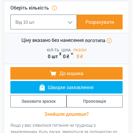
Оберіть кількість
Розрахувати
Ціну вказано без нанесення
логотипа
КІЛ-ТЬ
ЦІНА
РАЗОМ
x
=
0 шт
0
₴
0
₴
До кошика
Швидке замовлення
Замовити зразок
Пропозиція
Знайшли дешевше?
Якщо у вас з’явилися питання чи труднощі з
замовленням, будь ласка, зверніться за допомогою до