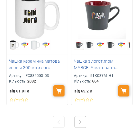
Чашка керамічна матова
Чашка з логотипом
зовны 390 мл з лого
MARCELA матова та
глянсова всередині, 360 мл
Артикул:
ЕС882003_03
Артикул:
51K037M_H1
Кількість:
2032
Кількість:
664
від 61.81
₴
від 65.2
₴