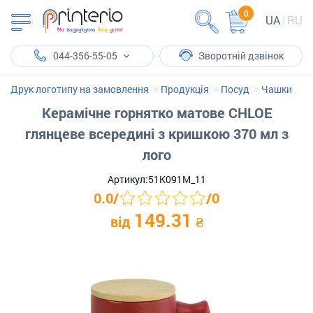
0
UA
RU
044-356-55-05
Зворотній дзвінок
Друк логотипу на замовлення
Продукція
Посуд
Чашки
Керамічне горнятко матове CHLOE
глянцеве всередині з кришкою 370 мл з
лого
Артикул:
51K091M_11
0.0
/
/
0
149.31
від
₴