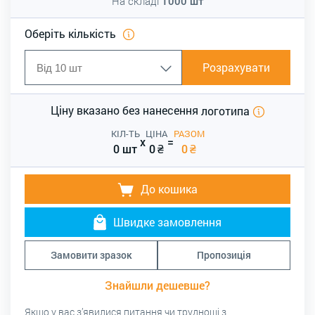
На складі
1000
шт
Оберіть кількість
Розрахувати
Ціну вказано без нанесення
логотипа
КІЛ-ТЬ
ЦІНА
РАЗОМ
x
=
0 шт
0
₴
0
₴
До кошика
Швидке замовлення
Замовити зразок
Пропозиція
Знайшли дешевше?
Якщо у вас з’явилися питання чи труднощі з