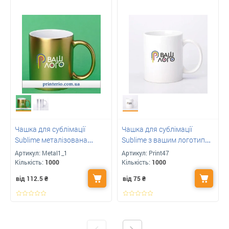
Чашка для сублімації
Чашка для сублімації
Sublime металізована
Sublime з вашим логотипом
матова з логотипом 330 мл
біла матова 330 мл
Артикул:
Metal1_1
Артикул:
Print47
Кількість:
1000
Кількість:
1000
від 112.5
₴
від 75
₴