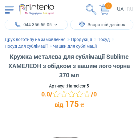
0
UA
RU
044-356-55-05
Зворотній дзвінок
Друк логотипу на замовлення
Продукція
Посуд
Посуд для сублімації
Чашки для сублімації
Кружка металева для сублімації Sublime
ХАМЕЛЕОН з обідком з вашим лого чорна
370 мл
Артикул:
Hameleon5
0.0
/
/
0
175
від
₴