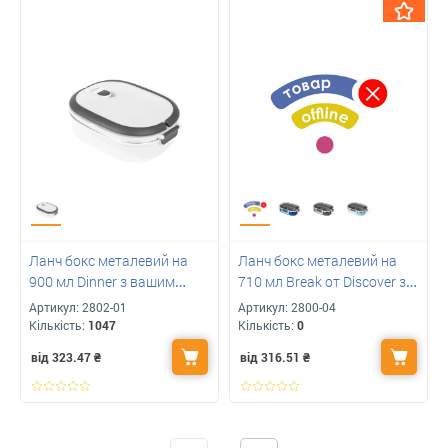
Ланч бокс металевий на
Ланч бокс металевий на
900 мл Dinner з вашим
710 мл Break от Discover з
логотипом
логотипом
Артикул:
2802-01
Артикул:
2800-04
Кількість:
1047
Кількість:
0
від 323.47
₴
від 316.51
₴