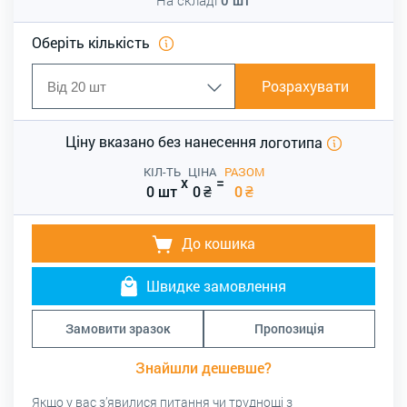
Оберіть кількість
Розрахувати
Ціну вказано без нанесення
логотипа
КІЛ-ТЬ
ЦІНА
РАЗОМ
x
=
0 шт
0
₴
0
₴
До кошика
Швидке замовлення
Замовити зразок
Пропозиція
Знайшли дешевше?
Якщо у вас з’явилися питання чи труднощі з