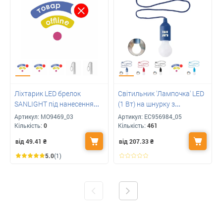
Ліхтарик LED брелок
Світильник 'Лампочка' LED
SANLIGHT під нанесення
(1 Вт) на шнурку з
вашого логотипу
логотипом
Артикул:
MO9469_03
Артикул:
ЕС956984_05
Кількість:
0
Кількість:
461
від 49.41
₴
від 207.33
₴
5.0
(1)