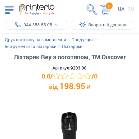
0
UA
RU
044-356-55-05
Зворотній дзвінок
Друк логотипу на замовлення
Продукція
Інструменти та ліхтарики
Ліхтарики
Ліхтарик Rey з логотипом, TM Discover
Артикул:
9203-08
0.0
/
/
0
198.95
від
₴