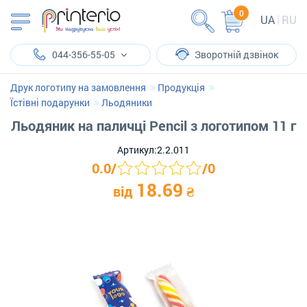
0
UA
RU
044-356-55-05
Зворотній дзвінок
Друк логотипу на замовлення
Продукція
Їстівні подарунки
Льодяники
Льодяник на паличці Рencil з логотипом 11 г
Артикул:
2.2.011
0.0
/
/
0
18.69
від
₴