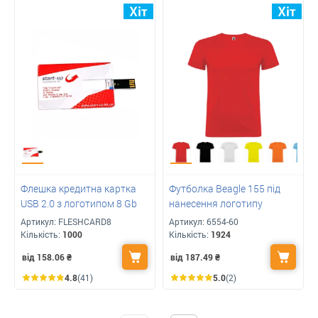
Флешка кредитна картка
Футболка Beagle 155 під
USB 2.0 з логотипом 8 Gb
нанесення логотипу
Артикул:
FLESHCARD8
Артикул:
6554-60
Кількість:
1000
Кількість:
1924
від 158.06
₴
від 187.49
₴
4.8
(41)
5.0
(2)