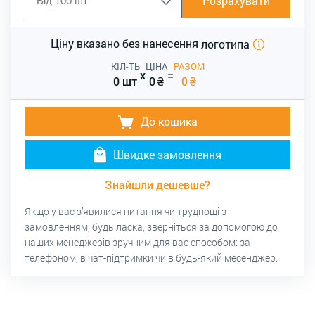
Розрахувати
Ціну вказано без нанесення
логотипа
КІЛ-ТЬ
ЦІНА
РАЗОМ
x
=
0 шт
0
₴
0
₴
До кошика
Швидке замовлення
Знайшли дешевше?
Якщо у вас з’явилися питання чи труднощі з
замовленням, будь ласка, зверніться за допомогою до
наших менеджерів зручним для вас способом: за
телефоном, в чат-підтримки чи в будь-який месенджер.