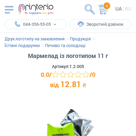
0
UA
RU
044-356-55-05
Зворотній дзвінок
Друк логотипу на замовлення
Продукція
Їстівні подарунки
Печиво та солодощі
Мармелад із логотипом 11 г
Артикул:
1.2.005
0.0
/
/
0
12.81
від
₴