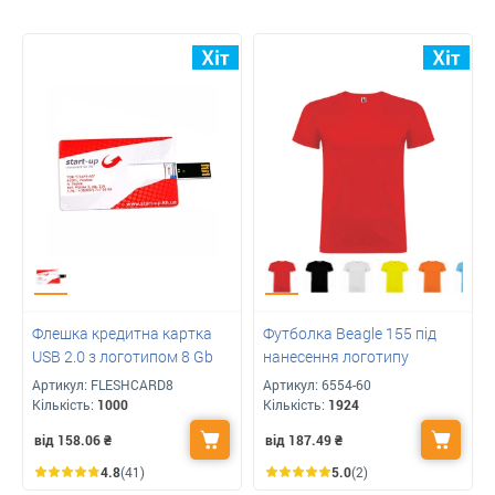
Флешка кредитна картка
Футболка Beagle 155 під
USB 2.0 з логотипом 8 Gb
нанесення логотипу
Артикул:
FLESHCARD8
Артикул:
6554-60
Кількість:
1000
Кількість:
1924
від 158.06
₴
від 187.49
₴
4.8
(41)
5.0
(2)