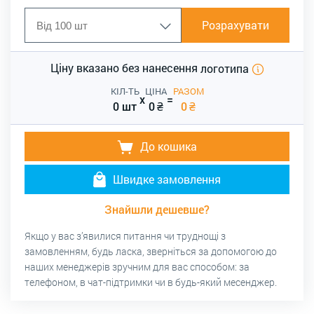
Розрахувати
Ціну вказано без нанесення
логотипа
КІЛ-ТЬ
ЦІНА
РАЗОМ
x
=
0 шт
0
₴
0
₴
До кошика
Швидке замовлення
Знайшли дешевше?
Якщо у вас з’явилися питання чи труднощі з
замовленням, будь ласка, зверніться за допомогою до
наших менеджерів зручним для вас способом: за
телефоном, в чат-підтримки чи в будь-який месенджер.