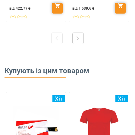
від 422.77
₴
від 1 539.6
₴
Купують із цим товаром