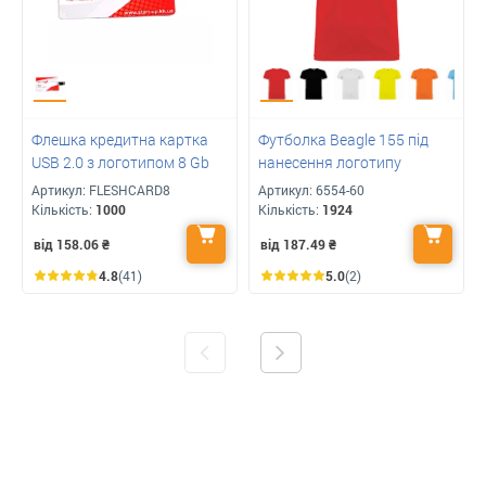
Флешка кредитна картка
Футболка Beagle 155 під
USB 2.0 з логотипом 8 Gb
нанесення логотипу
Артикул:
FLESHCARD8
Артикул:
6554-60
Кількість:
1000
Кількість:
1924
від 158.06
₴
від 187.49
₴
4.8
(41)
5.0
(2)