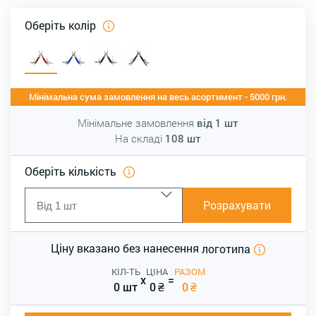
Оберіть колір
Мінімальна сума замовлення на весь асортимент - 5000 грн.
Мінімальне замовлення
від
1
шт
На складі
108
шт
Оберіть кількість
Розрахувати
Ціну вказано без нанесення
логотипа
КІЛ-ТЬ
ЦІНА
РАЗОМ
x
=
0 шт
0
₴
0
₴