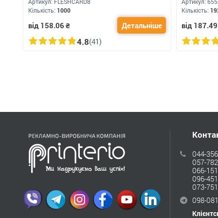
Артикул:
FLESHCARD8
Артикул:
655
Кількість:
1000
Кількість:
19
від 158.06
₴
Детальніше
від 187.49
4.8
(41)
Конта
044-356
057-782
066-151
096-451
073-751
098-081
Клієнтс