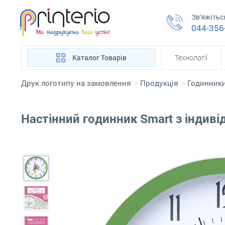
Зв'яжітьс
044-356
Каталог Товарів
Технології
Друк логотипу на замовлення
Продукція
Годинник
Настінний годинник Smart з індив