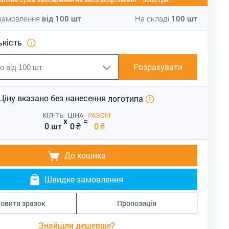
 замовлення
від
100
шт
На складі
100
шт
ькість
Розрахувати
Ціну вказано без нанесення
логотипа
КІЛ-ТЬ
ЦІНА
РАЗОМ
x
=
0 шт
0
₴
0
₴
До кошика
Швидке замовлення
овити зразок
Пропозиція
Знайшли дешевше?