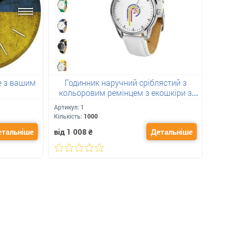
e з вашим
Годинник наручний сріблястий з
кольоровим ремінцем з екошкіри з
к
вашим лого
Артикул:
1
Арт
Кількість:
1000
Кіль
етальніше
від 1 008
₴
Детальніше
від