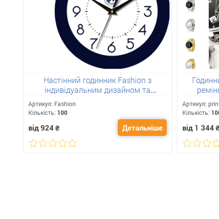
Настінний годинник Fashion з
Годинн
індивідуальним дизайном та
ремін
логотипом
Артикул:
Fashion
Артикул:
prin
Кількість:
100
Кількість:
10
від 924
₴
Детальніше
від 1 344