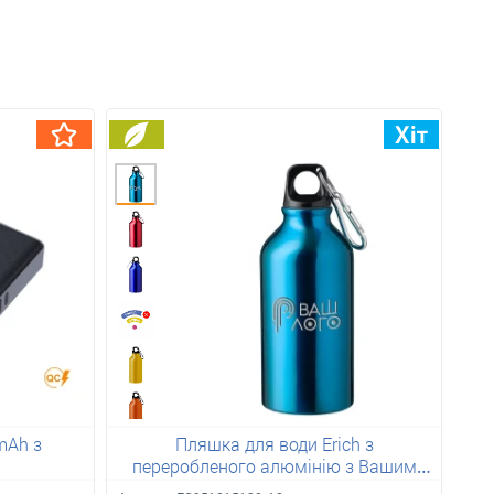
mAh з
Пляшка для води Erich з
переробленого алюмінію з Вашим
лого 400 мл