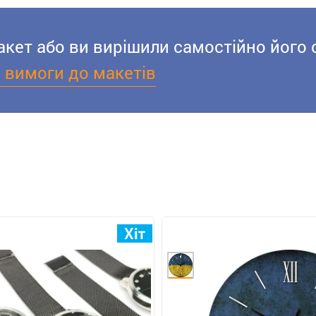
акет або ви вирішили самостійно його 
і вимоги до макетів