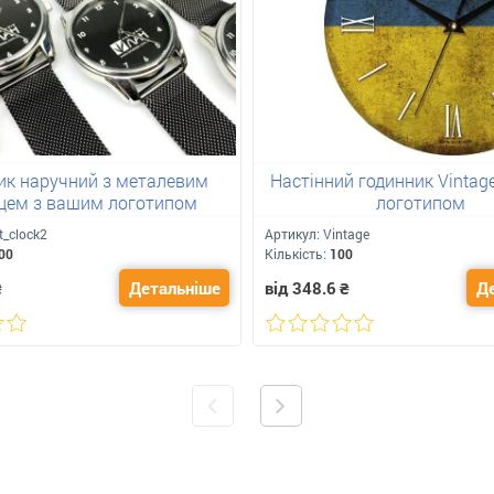
ик наручний з металевим
Настінний годинник Vintag
цем з вашим логотипом
логотипом
t_clock2
Артикул:
Vintage
00
Кількість:
100
₴
Детальніше
від 348.6
₴
Д