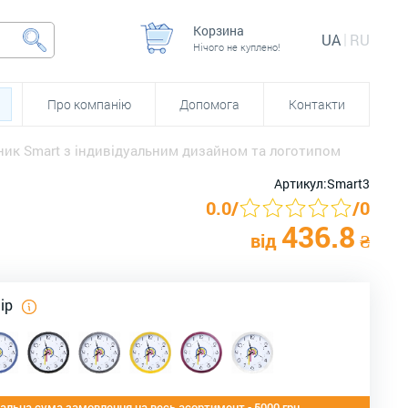
Корзина
UA
RU
Нічого не куплено!
Про компанію
Допомога
Контакти
ник Smart з індивідуальним дизайном та логотипом
Артикул:
Smart3
0.0
/
/
0
436.8
від
₴
лір
альна сума замовлення на весь асортимент - 5000 грн.