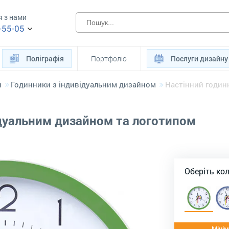
я з нами
-55-05
Поліграфія
Портфоліо
Послуги дизайну
и
Годинники з індивідуальним дизайном
Настінний годин
ідуальним дизайном та логотипом
Оберіть ко
Мінім