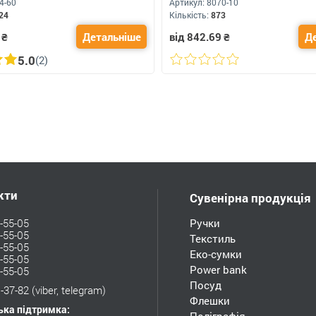
4-60
Артикул:
8070-10
24
Кількість:
873
₴
Детальніше
від 842.69
₴
Д
5.0
(2)
кти
Сувенірна продукція
-55-05
Ручки
-55-05
Текстиль
-55-05
Еко-сумки
-55-05
Power bank
-55-05
Посуд
-37-82
(viber, telegram)
Флешки
ька підтримка: