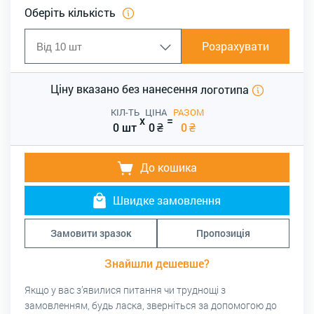
Оберіть кількість
Розрахувати
Ціну вказано без нанесення
логотипа
КІЛ-ТЬ
ЦІНА
РАЗОМ
x
=
0 шт
0
₴
0
₴
До кошика
Швидке замовлення
Замовити зразок
Пропозиція
Знайшли дешевше?
Якщо у вас з’явилися питання чи труднощі з
замовленням, будь ласка, зверніться за допомогою до