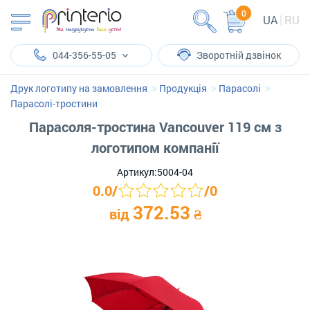
0
UA
RU
044-356-55-05
Зворотній дзвінок
Друк логотипу на замовлення
Продукція
Парасолі
Парасолі-тростини
Парасоля-тростина Vancouver 119 см з
логотипом компанії
Артикул:
5004-04
0.0
/
/
0
372.53
від
₴