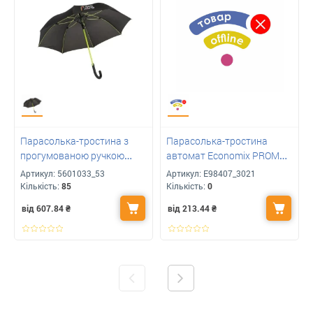
Парасолька-тростина з
Парасолька-тростина
прогумованою ручкою
автомат Economix PROMO
CANCAN для друку вашого
CITY з логотипом
Артикул:
5601033_53
Артикул:
E98407_3021
логотипу
Кількість:
85
Кількість:
0
від 607.84
₴
від 213.44
₴